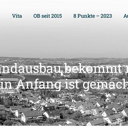
Vita
OB seit 2015
8 Punkte – 2023
A
tbandausbau bekommt m
in Anfang ist gemac