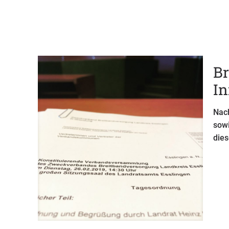
B
In
Nac
sow
dies