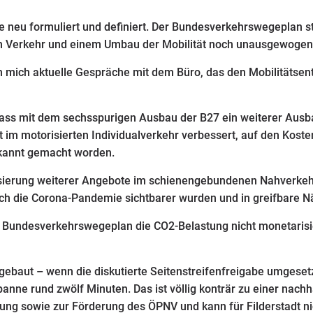
e neu formuliert und definiert. Der Bundesverkehrswegeplan 
m Verkehr und einem Umbau der Mobilität noch unausgewogen
aben mich aktuelle Gespräche mit dem Büro, das den Mobilitätse
ass mit dem sechsspurigen Ausbau der B27 ein weiterer Ausb
it im motorisierten Individualverkehr verbessert, auf den Kost
ekannt gemacht worden.
lisierung weiterer Angebote im schienengebundenen Nahverkeh
urch die Corona-Pandemie sichtbarer wurden und in greifbare N
undesverkehrswegeplan die CO2-Belastung nicht monetarisier
 gebaut – wenn die diskutierte Seitenstreifenfreigabe umgesetz
anne rund zwölf Minuten. Das ist völlig konträr zu einer nachh
ng sowie zur Förderung des ÖPNV und kann für Filderstadt ni