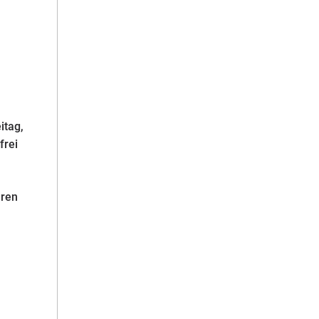
itag,
frei
hren