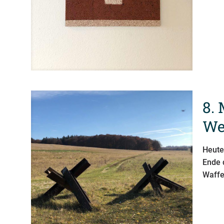
8.
We
Heute
Ende 
Waffe