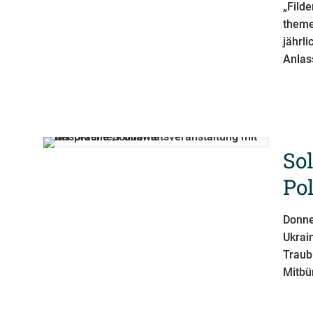
„Fild
theme
jährl
Anlas
So
Po
Donne
Ukrai
Traub
Mitbü