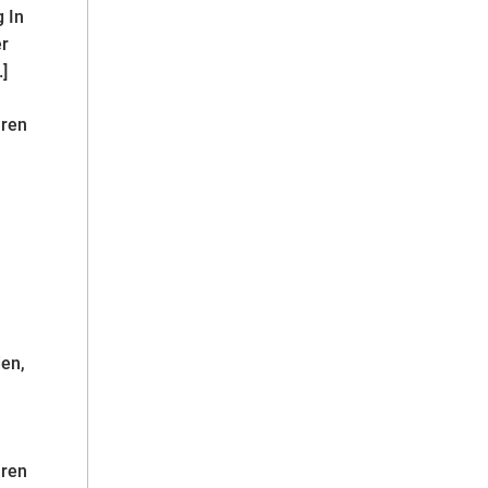
 In
er
]
hren
den,
hren