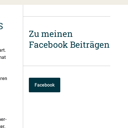
S
Zu meinen
Facebook Beiträgen
rt.
hat
hren
Facebook
ner-
er,