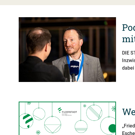
Po
mi
DIE S
Inzwis
dabei
We
„Frie
Esche