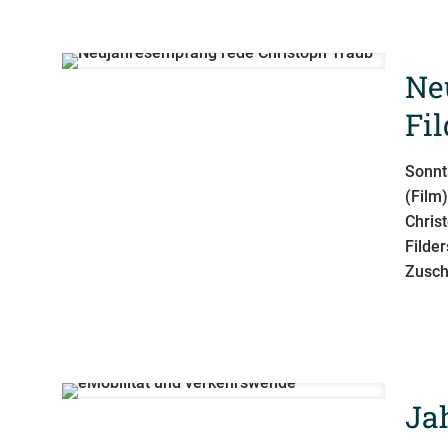
Ne
Fi
Sonnt
(Film
Chris
Filde
Zusch
Ja