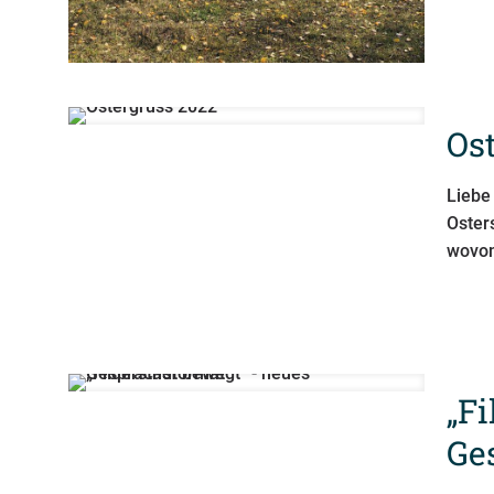
Os
Liebe 
Oster
wovon
„F
Ge