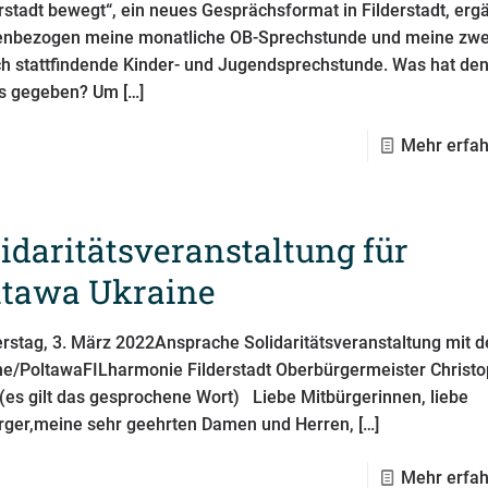
erstadt bewegt“, ein neues Gesprächsformat in Filderstadt, erg
nbezogen meine monatliche OB-Sprechstunde und meine zw
ich stattfindende Kinder- und Jugendsprechstunde. Was hat de
s gegeben? Um
[…]
Mehr erfa
lidaritätsveranstaltung für
ltawa Ukraine
rstag, 3. März 2022Ansprache Solidaritätsveranstaltung mit d
ne/PoltawaFILharmonie Filderstadt Oberbürgermeister Christ
(es gilt das gesprochene Wort) Liebe Mitbürgerinnen, liebe
rger,meine sehr geehrten Damen und Herren,
[…]
Mehr erfa