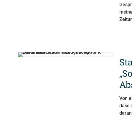
Gespr
meine
Zeitu
St
„So
Ab
Von e
dass 
darans